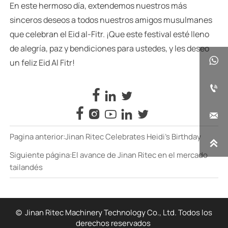
En este hermoso día, extendemos nuestros más
sinceros deseos a todos nuestros amigos musulmanes
que celebran el Eid al-Fitr. ¡Que este festival esté lleno
de alegría, paz y bendiciones para ustedes, y les deseo

un feliz Eid Al Fitr!










Pagina anterior:
Jinan Ritec Celebrates Heidi’s Birthday

Siguiente página:
El avance de Jinan Ritec en el mercado
tailandés
© Jinan Ritec Machinery Technology Co., Ltd. Todos los
derechos reservados