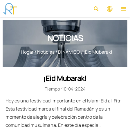



NOTICIAS
Hogar
/
Noticias
/
DINÁMICO
/
¡Eid Mubarak!
¡Eid Mubarak!
Tiempo :10-04-2024
Hoy es una festividad importante en el Islam: Eid al-Fitr.
Esta festividad marca el final del Ramadán y es un
momento de alegría y celebración dentro de la
comunidad musulmana. En este día especial,