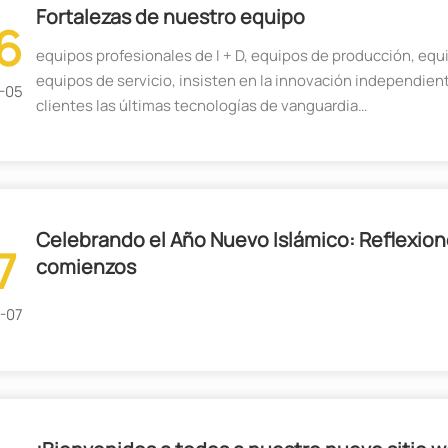
Fortalezas de nuestro equipo
6
equipos profesionales de I + D, equipos de producción, equ
equipos de servicio, insisten en la innovación independien
-05
clientes las últimas tecnologías de vanguardia
Tenemos un sistema de servicio completo, brindando a los c
24 horas, brindando servicios de mantenimiento completo 
integral. Proporcione capacitación de calidad para los oper
soporte de repuestos dedicado.
Celebrando el Año Nuevo Islámico: Reflexio
7
comienzos
-07