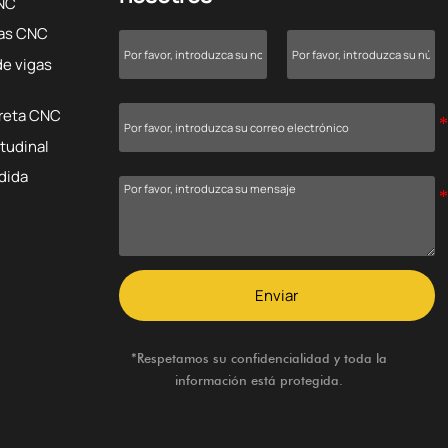
CNC
cas CNC
de vigas
rreta CNC
itudinal
dida
Enviar
*Respetamos su confidencialidad y toda la
información está protegida.