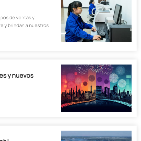
ipos de ventas y
te y brindan a nuestros
lientes servicios las
y soporte técnico
adores, equipo de
nes y nuevos