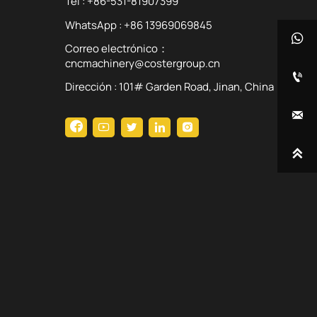
Tel : +86-531-81907399
WhatsApp : +86 13969069845

Correo electrónico：
cncmachinery@costergroup.cn

Dirección : 101# Garden Road, Jinan, China






