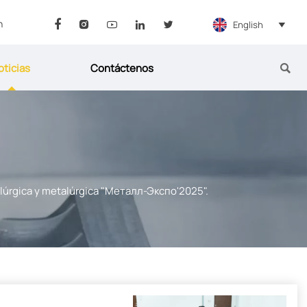
n
English






oticias
Contáctenos

talúrgica y metalúrgica "Металл-Экспо'2025".