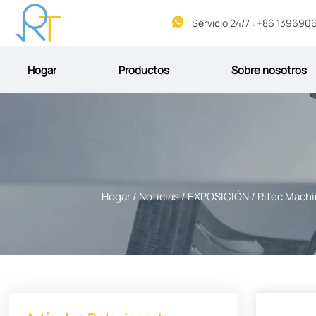

Hogar
Productos
Sobre nosotros
Hogar
/
Noticias
/
EXPOSICIÓN
/
Ritec Machi