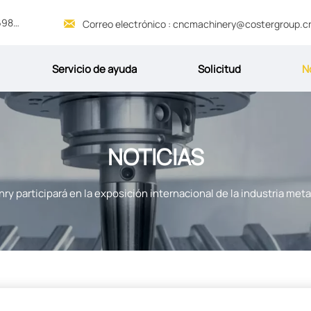
Servicio 24/7 : +86 13969069845

Correo electrónico : cncmachinery@costergroup.c
Servicio de ayuda
Solicitud
N
NOTICIAS
nry participará en la exposición internacional de la industria me