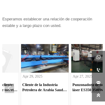
Esperamos establecer una relación de cooperación
estable y a largo plazo con usted.


Apr 29, 2025
Apr 27, 2025

nte:
Cliente de la Industria
Punzonadora de torreta


rreta
Petrolera de Arabia Saudita
láser ES350 3000W para

Actualiza el Procesamiento
proveedor de sistemas de
ión de
de Acero Inoxidable con
energía en Arabia Saudí