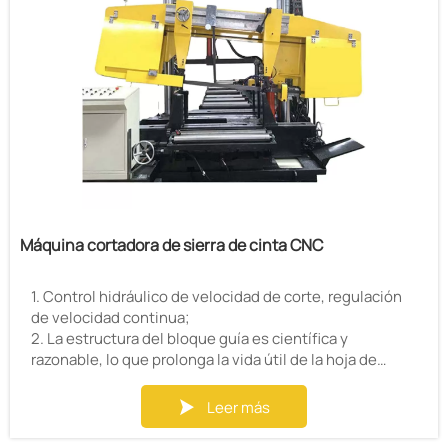
Máquina cortadora de sierra de cinta CNC
1. Control hidráulico de velocidad de corte, regulación
de velocidad continua;
2. La estructura del bloque guía es científica y
razonable, lo que prolonga la vida útil de la hoja de
sierra;
3. Estructura de doble columna de calibre de alambre
Leer más

tipo pórtico, aserrado estable y alta precisión;
4. La sujeción de trabajo adopta sujeción hidráulica,