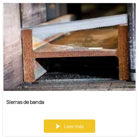
que es fácil de operar;
5. La función de girar 0°～45°
Sierras de banda
Leer más
