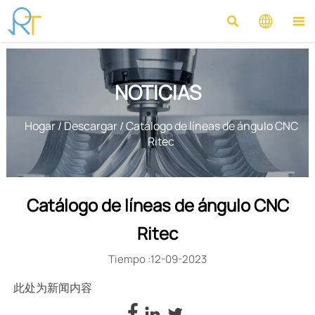



NOTICIAS
Hogar
/
Descargar
/
Catálogo de líneas de ángulo CNC
Ritec
Catálogo de líneas de ángulo CNC
Ritec
Tiempo :12-09-2023
此处为新闻内容


