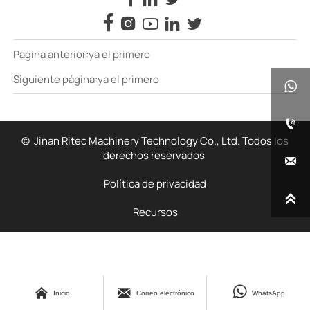





Pagina anterior:ya el primero
Siguiente página:ya el primero


© Jinan Ritec Machinery Technology Co., Ltd. Todos los
derechos reservados

Política de privacidad

Recursos



Inicio
Correo electrónico
WhatsApp