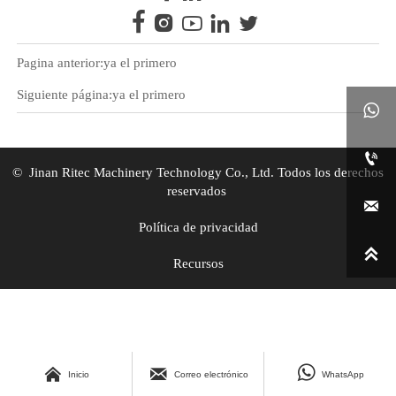





Pagina anterior:ya el primero
Siguiente página:ya el primero


© Jinan Ritec Machinery Technology Co., Ltd. Todos los derechos
reservados

Política de privacidad

Recursos



Inicio
Correo electrónico
WhatsApp