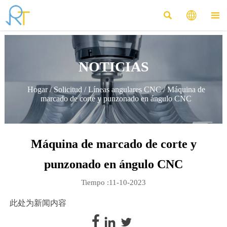



NOTICIAS
Hogar
/
Solicitud
/
Líneas angulares CNC
/
Máquina de
marcado de corte y punzonado en ángulo CNC
Máquina de marcado de corte y
punzonado en ángulo CNC
Tiempo :11-10-2023
此处为新闻内容


