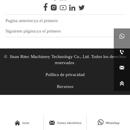





Pagina anterior:ya el primero
Siguiente página:ya el primero


© Jinan Ritec Machinery Technology Co., Ltd. Todos los derechos
reservados

Política de privacidad

Recursos



Inicio
Correo electrónico
WhatsApp