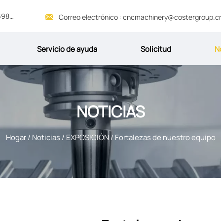
Servicio 24/7 : +86 13969069845

Correo electrónico : cncmachinery@costergroup.c
Servicio de ayuda
Solicitud
N
NOTICIAS
Hogar
/
Noticias
/
EXPOSICIÓN
/
Fortalezas de nuestro equipo