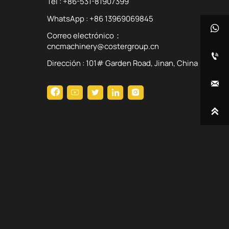
Tel : +86-531-81907399
WhatsApp : +86 13969069845

Correo electrónico：
cncmachinery@costergroup.cn

Dirección : 101# Garden Road, Jinan, China






