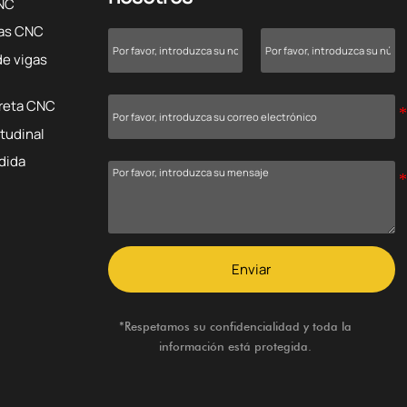
CNC
cas CNC
de vigas
rreta CNC
itudinal
dida
Enviar
*Respetamos su confidencialidad y toda la
información está protegida.