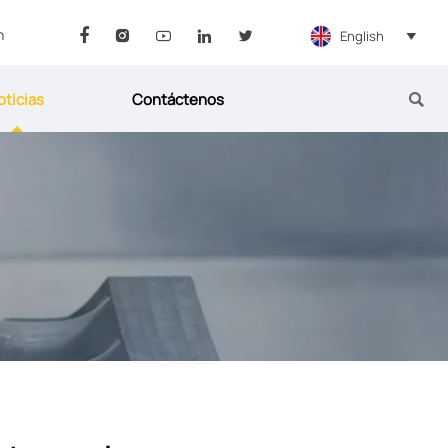
n
English






oticias
Contáctenos
