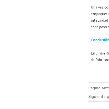
Una vez com
empaquetar
integridad
cada paso 
Conclusió
En Jinan Ri
de fabrica
Pagina ante
Siguiente p