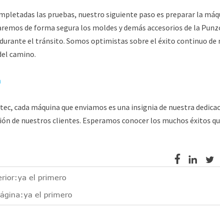
pletadas las pruebas, nuestro siguiente paso es preparar la máqui
emos de forma segura los moldes y demás accesorios de la Punzo
 durante el tránsito. Somos optimistas sobre el éxito continuo d
del camino.
n
tec, cada máquina que enviamos es una insignia de nuestra dedicaci
ción de nuestros clientes. Esperamos conocer los muchos éxitos qu



rior:ya el primero
ágina:ya el primero