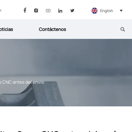
n
English






oticias
Contáctenos

o CNC antes del envío