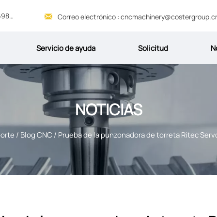
Servicio 24/7 : +86 13969069845

Correo electrónico : cncmachinery@costergroup.c
Servicio de ayuda
Solicitud
N
NOTICIAS
porte
/
Blog CNC
/
Prueba de la punzonadora de torreta Ritec Serv