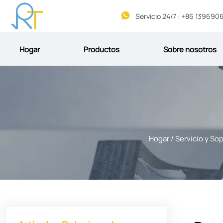

Hogar
Productos
Sobre nosotros
Hogar
/
Servicio y So